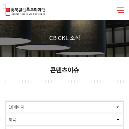
충북콘텐츠코리아랩
CB CKL 소식
콘텐츠이슈
게시물 검색