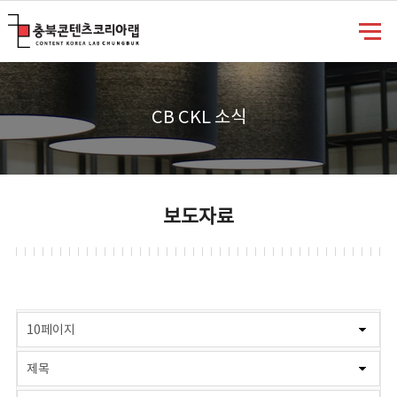
충북콘텐츠코리아랩
CB CKL 소식
보도자료
게시물 검색