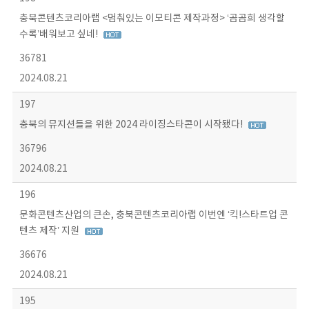
충북콘텐츠코리아랩 <멈춰있는 이모티콘 제작과정> ‘곰곰희 생각할
수록’배워보고 싶네!
36781
2024.08.21
197
충북의 뮤지션들을 위한 2024 라이징스타콘이 시작됐다!
36796
2024.08.21
196
문화콘텐츠산업의 큰손, 충북콘텐츠코리아랩 이번엔 ‘킥!스타트업 콘
텐츠 제작’ 지원
36676
2024.08.21
195