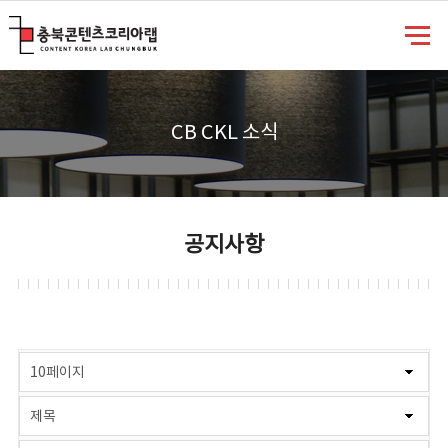
충북콘텐츠코리아랩
CB CKL 소식
공지사항
게시물 검색