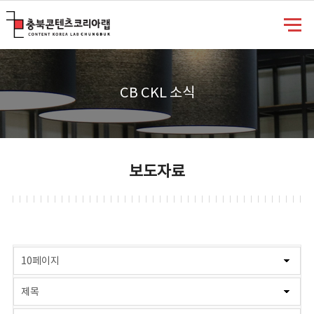
충북콘텐츠코리아랩
CB CKL 소식
보도자료
게시물 검색