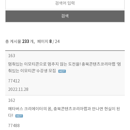
총 게시물
233
개
,
페이지
8
/ 24
보도자료 목록 - 번호, 제목, 작성자, 파일, 조회수, 작성일 정보 제공
163
멈춰있는 이모티콘으로 멈추지 않는 도전을! 충북콘텐츠코리아랩 ‘멈
춰있는 이모티콘’수강생 모집
77412
2022.11.28
162
메타버스 크리에이터의 꿈, 충북콘텐츠코리아랩과 만나면 현실이 된
다!
77488