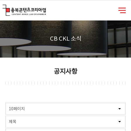
충북콘텐츠코리아랩
CB CKL 소식
공지사항
게시물 검색