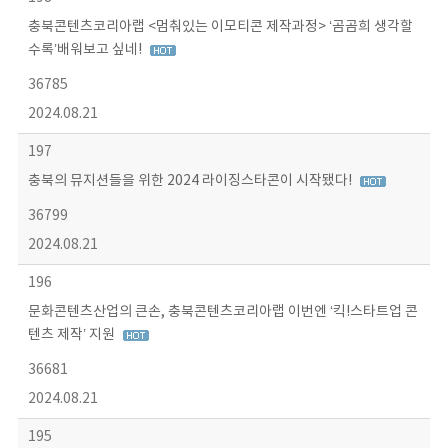
충북콘텐츠코리아랩 <멈춰있는 이모티콘 제작과정> ‘곰곰희 생각할
수록’배워보고 싶네!
36785
2024.08.21
197
충북의 뮤지션들을 위한 2024 라이징스타콘이 시작됐다!
36799
2024.08.21
196
문화콘텐츠산업의 큰손, 충북콘텐츠코리아랩 이번엔 ‘킥!스타트업 콘
텐츠 제작’ 지원
36681
2024.08.21
195