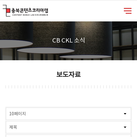
충북콘텐츠코리아랩
CB CKL 소식
보도자료
게시물 검색