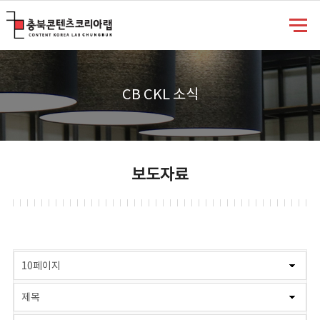
충북콘텐츠코리아랩
CB CKL 소식
보도자료
게시물 검색