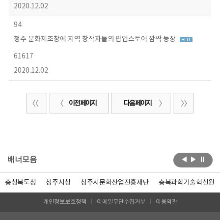
2020.12.02
94
청주 문화제조창에 지역 창작자들의 팝업스토어 깜짝 등장
61617
2020.12.02
이전 페이지
다음 페이지
배너모음
충청북도청
청주시청
청주시문화산업진흥재단
충북과학기술혁신원
개인정보보호정책
이메일무단수집거부
이용약관