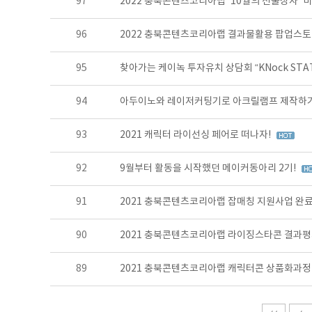
97
2022 충북콘텐츠코리아랩 '10월의 선물상자' 
96
2022 충북콘텐츠코리아랩 결과물활용 팝업스토
95
찾아가는 케이녹 투자유치 상담회 “KNock STATI
94
아두이노와 레이저커팅기로 아크릴램프 제작하
93
2021 캐릭터 라이선싱 페어로 떠나자!
92
9월부터 활동을 시작했던 메이커동아리 2기!
91
2021 충북콘텐츠코리아랩 잡매칭 지원사업 완료
90
2021 충북콘텐츠코리아랩 라이징스타콘 결과
89
2021 충북콘텐츠코리아랩 캐릭터콘 상품화과