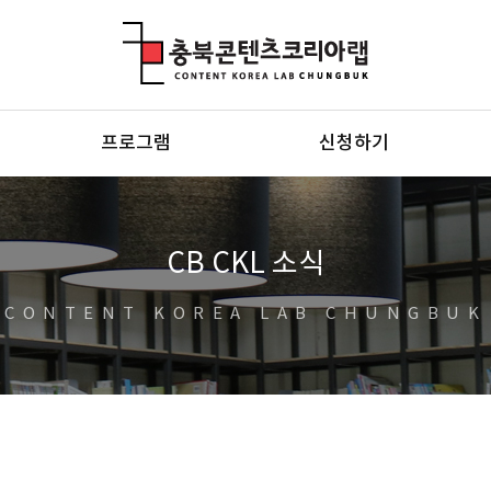
충북콘텐츠코리아랩
프로그램
신청하기
CB CKL 소식
CONTENT KOREA LAB CHUNGBUK