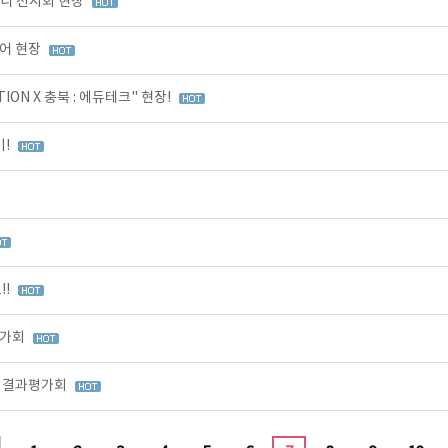
미니 전시회 현장
어 현장
ON X 충북 : 에듀테크" 현장!
기!
!!
평가회
정 결과평가회