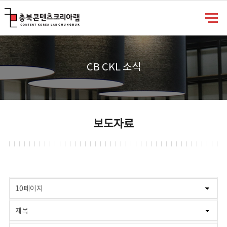
충북콘텐츠코리아랩
CB CKL 소식
보도자료
게시물 검색