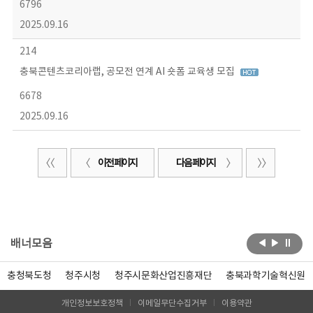
6796
2025.09.16
214
충북콘텐츠코리아랩, 공모전 연계 AI 숏폼 교육생 모집
6678
2025.09.16
이전 페이지
다음 페이지
배너모음
충청북도청
청주시청
청주시문화산업진흥재단
충북과학기술혁신원
개인정보보호정책
이메일무단수집거부
이용약관