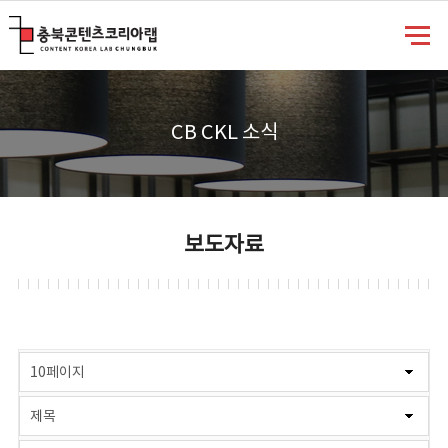
충북콘텐츠코리아랩
CB CKL 소식
보도자료
게시물 검색