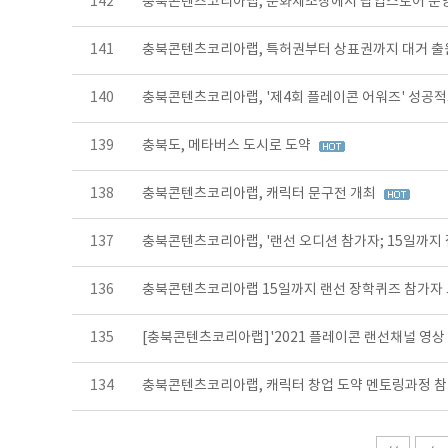
142
충북콘텐츠코리아랩, 문화제조창에서 팝업스토어 운
141
충북콘텐츠코리아랩, 특허권부터 상표권까지 대거 
140
충북콘텐츠코리아랩, '제4회 플레이콘 어워즈' 성공
139
충북도, 메타버스 도시로 도약
138
충북콘텐츠코리아랩, 캐릭터 문구전 개최
137
충북콘텐츠코리아랩, '랜선 오디션 참가자; 15일까지
136
충북콘텐츠코리아랩 15일까지 랜선 장학퀴즈 참가자
135
[충북콘텐츠코리아랩]'2021 플레이콘 랜선채널 영상
134
충북콘텐츠코리아랩, 캐릭터 창업 도약 멘토링과정 