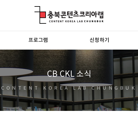
충북콘텐츠코리아랩
프로그램
신청하기
CB CKL 소식
CONTENT KOREA LAB CHUNGBUK