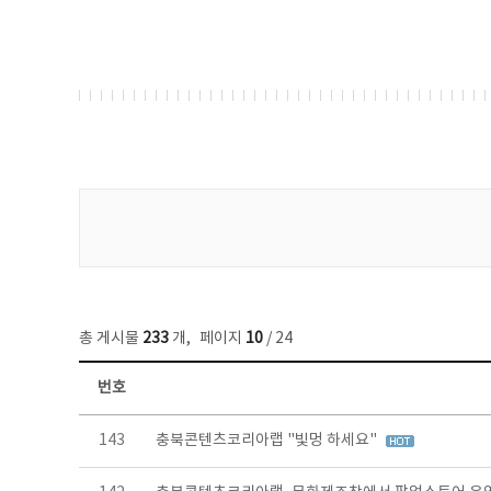
게시물 검색
총 게시물
233
개
,
페이지
10
/ 24
번호
보도자료 목록 - 번호, 제목, 작성자, 파일, 조회수, 작성일 정보 제공
143
충북콘텐츠코리아랩 "빛멍 하세요"