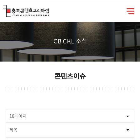
충북콘텐츠코리아랩
CB CKL 소식
콘텐츠이슈
게시물 검색