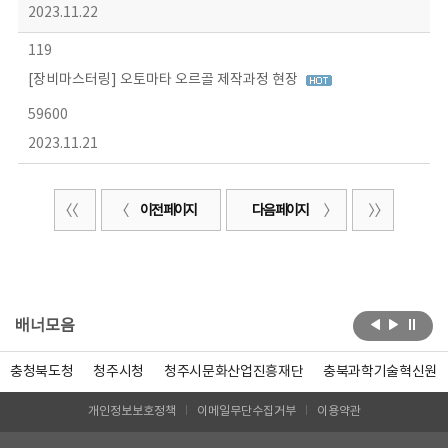
2023.11.22
119
[장비마스터링] 오토마타 오르골 제작과정 현장
59600
2023.11.21
이전 페이지
다음 페이지
배너모음
충청북도청
청주시청
청주시문화산업진흥재단
충북과학기술혁신원
개인정보보호정책
이메일무단수집거부
이용약관