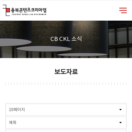
충북콘텐츠코리아랩
CB CKL 소식
보도자료
게시물 검색