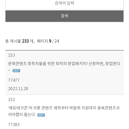
총 게시물
233
개
,
페이지
9
/ 24
보도자료 목록 - 번호, 제목, 작성자, 파일, 조회수, 작성일 정보 제공
153
문화콘텐츠 창작자들을 위한 최적의 창업패키지! 신청하면, 창업한다
~
77477
2022.11.28
152
‘에듀테크콘’의 귀환 콘텐츠 제작부터 박람회 지원까지 충북콘텐츠코
리아랩이 돕는다
77383