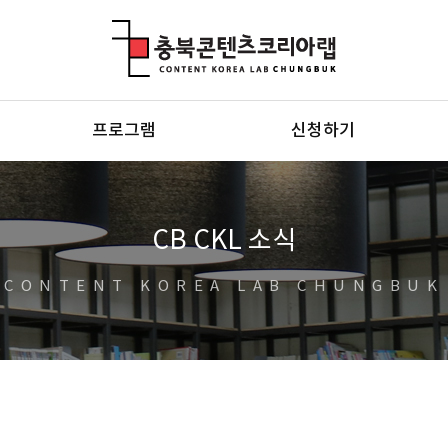
충북콘텐츠코리아랩
프로그램
신청하기
CB CKL 소식
CONTENT KOREA LAB CHUNGBUK