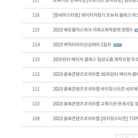
117
교육기관 연계사업 [이모티콘 창작과정] 결과공
116
[장비마스터링] 레이저커팅기 초보자 클래스 아
115
2023 에듀플러스위크 미래교육박람회 현장!!
114
2023 캐릭터라이선싱페어 1일차
113
3D프린터 메이커 클래스 일상소품 제작과정 우수
112
2023 충북콘텐츠코리아랩 3D프린터 메이커 
111
2023 충북콘텐츠코리아랩 라이징스타콘 비트메
110
2023 충북콘텐츠코리아랩 교육기관 연계사업 
109
2023 충북콘텐츠코리아랩 [라이징스타콘] TOP 