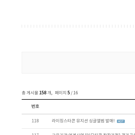
게시물 검색
총 게시물
158
개
,
페이지
5
/ 16
번호
콘텐츠이슈 목록 - 번호, 제목, 작성자, 파일, 조회수, 작성일 정보 제공
118
라이징스타콘 뮤지션 싱글앨범 발매!