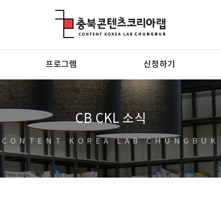
충북콘텐츠코리아랩
프로그램
신청하기
CB CKL 소식
CONTENT KOREA LAB CHUNGBUK