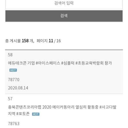
총 게시물
158
개
,
페이지
11
/ 16
콘텐츠이슈 목록 - 번호, 제목, 작성자, 파일, 조회수, 작성일 정보 제공
58
에듀테크콘 기업 #아이스페이스 #심플럭 #초등교육박람회 참가
78770
2020.08.14
57
충북콘텐츠코리아랩 2020 메이커동아리 열심히 활동중 #사고다발
지역 #포토존
78763