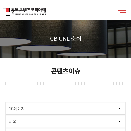
충북콘텐츠코리아랩
CB CKL 소식
콘텐츠이슈
게시물 검색