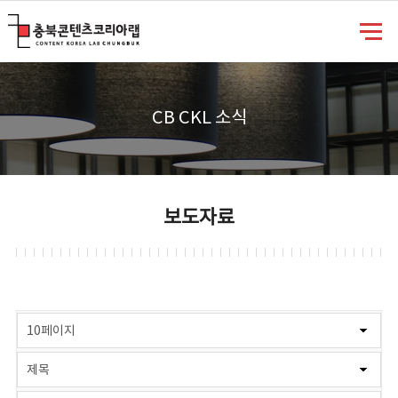
충북콘텐츠코리아랩
CB CKL 소식
보도자료
게시물 검색