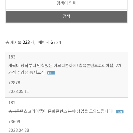
총 게시물
233
개
,
페이지
6
/ 24
보도자료 목록 - 번호, 제목, 작성자, 파일, 조회수, 작성일 정보 제공
183
캐릭터 창작부터 멈춰있는 이모티콘까지! 충북콘텐츠코리아랩, 2개
과정 수강생 동시모집
72878
2023.05.11
182
충북콘텐츠코리아랩이 문화콘텐츠 분야 창업을 도와드립니다!
73609
2023.04.28