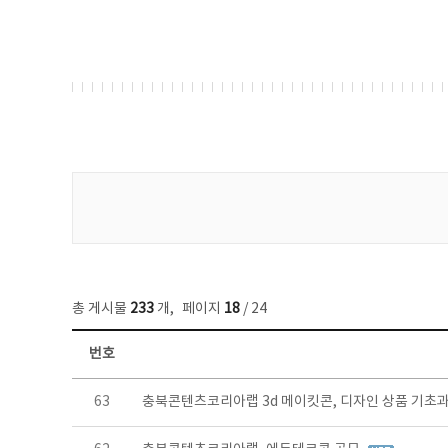
게시물 검색
총 게시물
233
개
,
페이지
18
/ 24
번호
보도자료 목록 - 번호, 제목, 작성자, 파일, 조회수, 작성일 정보 제공
63
충북콘텐츠코리아랩 3d 메이킷콘, 디자인 상품 기초