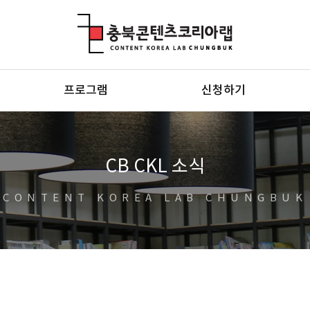
충북콘텐츠코리아랩
프로그램
신청하기
CB CKL 소식
CONTENT KOREA LAB CHUNGBUK