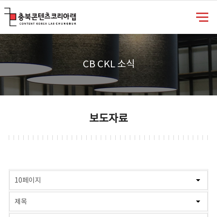
충북콘텐츠코리아랩
CB CKL 소식
보도자료
게시물 검색