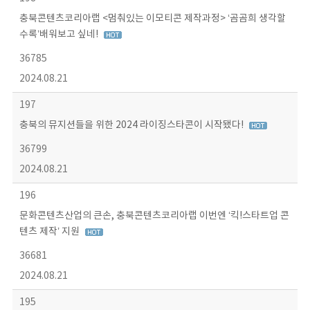
충북콘텐츠코리아랩 <멈춰있는 이모티콘 제작과정> ‘곰곰희 생각할
수록’배워보고 싶네!
36785
2024.08.21
197
충북의 뮤지션들을 위한 2024 라이징스타콘이 시작됐다!
36799
2024.08.21
196
문화콘텐츠산업의 큰손, 충북콘텐츠코리아랩 이번엔 ‘킥!스타트업 콘
텐츠 제작’ 지원
36681
2024.08.21
195