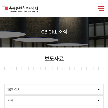
충북콘텐츠코리아랩
CB CKL 소식
보도자료
게시물 검색