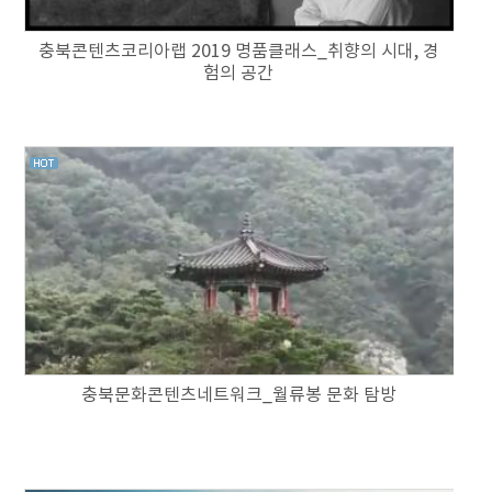
충북콘텐츠코리아랩 2019 명품클래스_취향의 시대, 경
험의 공간
충북문화콘텐츠네트워크_월류봉 문화 탐방