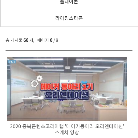
플레이콘
라이징스타콘
총 게시물
66
개
,
페이지
6
/ 8
2020 충북콘텐츠코리아랩 '메이커동아리 오리엔테이션'
스케치 영상