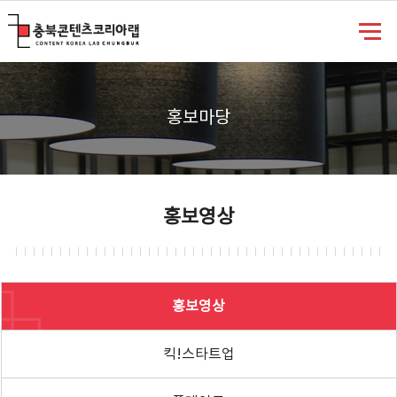
충북콘텐츠코리아랩
홍보마당
홍보영상
홍보영상
킥!스타트업