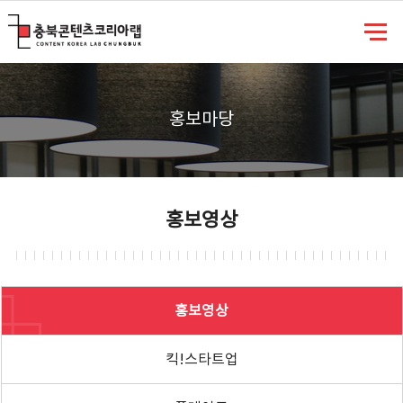
충북콘텐츠코리아랩
홍보마당
홍보영상
홍보영상
킥!스타트업