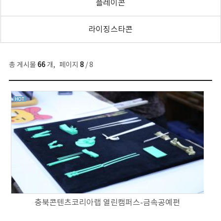
플레이콘
라이징스타콘
총 게시물
66
개
,
페이지
8
/ 8
충북콘텐츠코리아랩 열린캠퍼스-금속공예편