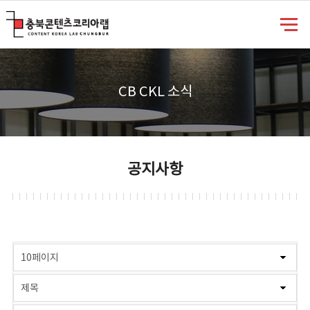
충북콘텐츠코리아랩
CB CKL 소식
공지사항
게시물 검색