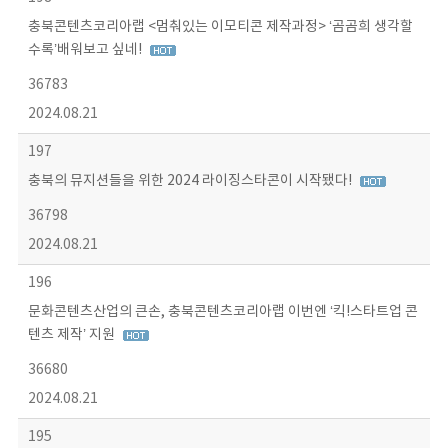
충북콘텐츠코리아랩 <멈춰있는 이모티콘 제작과정> ‘곰곰희 생각할
수록’배워보고 싶네!
36783
2024.08.21
197
충북의 뮤지션들을 위한 2024 라이징스타콘이 시작됐다!
36798
2024.08.21
196
문화콘텐츠산업의 큰손, 충북콘텐츠코리아랩 이번엔 ‘킥!스타트업 콘
텐츠 제작’ 지원
36680
2024.08.21
195