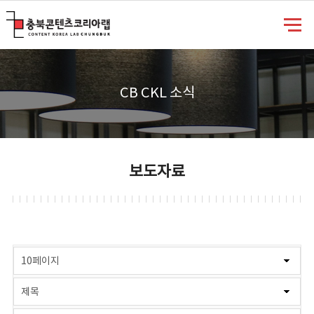
충북콘텐츠코리아랩
CB CKL 소식
보도자료
게시물 검색