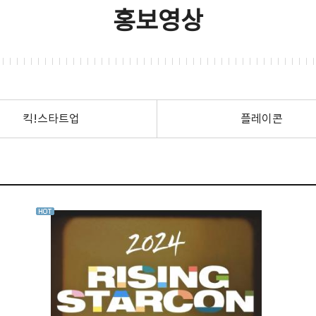
홍보영상
킥!스타트업
플레이콘