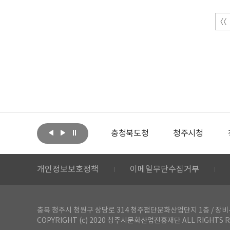
아랩
문화체육관광부
충청북도청
청주시청
개인정보보호정책
이메일무단수집거부
충북 청주시 청원구 상당로 314 청주첨단문화산업단지 1층 / 장비-공간 대여 문
COPYRIGHT (c) 2020 청주시문화산업진흥재단 ALL RIGHTS R