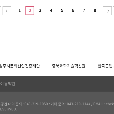
1
2
3
4
5
6
7
8
청주시문화산업진흥재단
충북과학기술혁신원
한국콘텐
이용약관
의 : 043-219-1050 / 기타 문의 : 043-219-1144 / EMAIL : cbck
ESERVED.