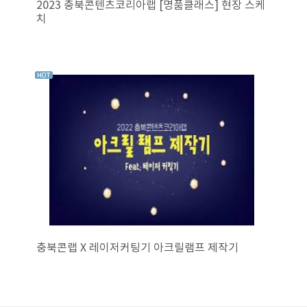
2023 충북콘텐츠코리아랩 [명품클래스] 현장 스케
치
충북콘랩 X 레이저커팅기 아크릴램프 제작기