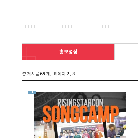
홍보영상
총 게시물
66
개
,
페이지
2
/ 8