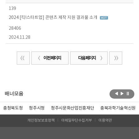
139
2024 [킥!스타트업] 콘텐츠 제작 지원 결과물 소개
28406
2024.11.28
이전 페이지
다음 페이지
배너모음
충청북도청
청주시청
청주시문화산업진흥재단
충북과학기술혁신원
개인정보보호정책
이메일무단수집거부
이용약관