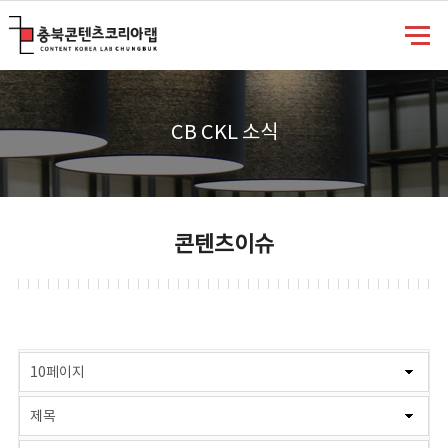
충북콘텐츠코리아랩
CB CKL 소식
콘텐츠이슈
게시물 검색