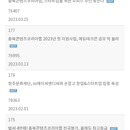
충북콘텐츠코리아랩, 스타트업을 위한 오피스 주인 찾는다
76407
2023.03.15
177
충북콘텐츠코리아랩 2023년 첫 지원사업, 에듀테크콘 공모 막 올라
76995
2023.03.13
176
청주문화재단, ㈜에이씨엔디씨와 손잡고 창업&스타트업 집중 육성
78363
2023.02.01
175
벌써 4연패! 충북콘텐츠코리아랩 전국평가, 올해도 최고등급