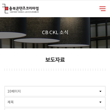
충북콘텐츠코리아랩
CB CKL 소식
보도자료
게시물 검색