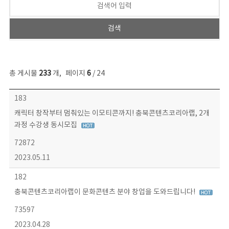
총 게시물
233
개
,
페이지
6
/ 24
보도자료 목록 - 번호, 제목, 작성자, 파일, 조회수, 작성일 정보 제공
183
캐릭터 창작부터 멈춰있는 이모티콘까지! 충북콘텐츠코리아랩, 2개
과정 수강생 동시모집
72872
2023.05.11
182
충북콘텐츠코리아랩이 문화콘텐츠 분야 창업을 도와드립니다!
73597
2023.04.28