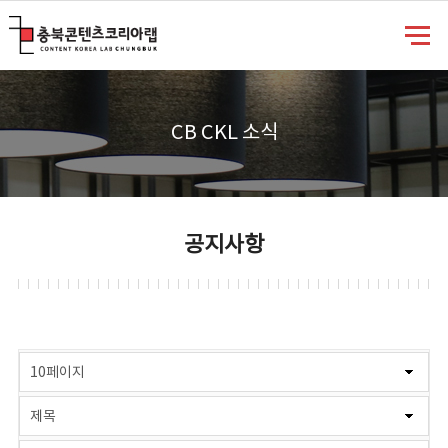
충북콘텐츠코리아랩
CB CKL 소식
공지사항
게시물 검색