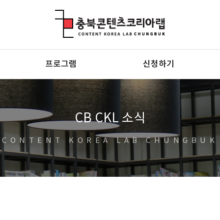
충북콘텐츠코리아랩
프로그램
신청하기
CB CKL 소식
CONTENT KOREA LAB CHUNGBUK