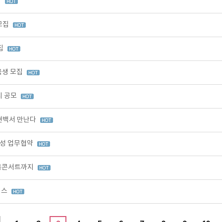
집
모집
집
육생 모집
시 공모
현백서 만난다
육성 업무협약
' 북콘서트까지
이스