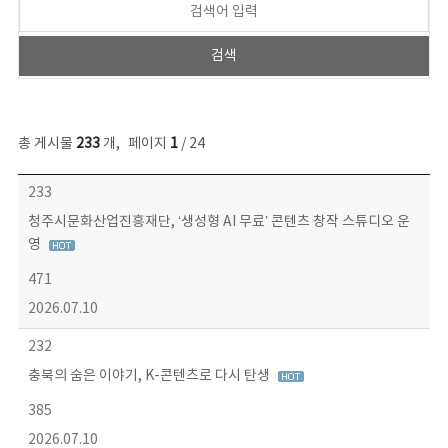
총 게시물
233
개
,
페이지
1
/ 24
보도자료 목록 - 번호, 제목, 작성자, 파일, 조회수, 작성일 정보 제공
233
청주시문화산업진흥재단, ‘생성형 AI 무료’ 콘텐츠 창작 스튜디오 운
영
471
2026.07.10
232
충북의 숨은 이야기, K-콘텐츠로 다시 탄생
385
2026.07.10