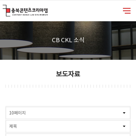
충북콘텐츠코리아랩
CB CKL 소식
보도자료
게시물 검색