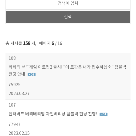
총 게시물
158
개
,
페이지
6
/ 16
콘텐츠이슈 목록 - 번호, 제목, 작성자, 파일, 조회수, 작성일 정보 제공
108
화제의 보드게임 이로접2 출시! "이 로판은 내가 접수하겠소" 텀블벅
펀딩 안내
75925
2023.03.27
107
윈터버드 베리베리뱁 과일베리냥 텀블벅 펀딩 진행!
77947
2023.02.15