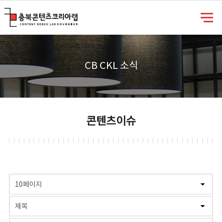
충북콘텐츠코리아랩
CB CKL 소식
콘텐츠이슈
게시물 검색