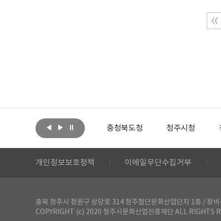
아랩
문화체육관광부
충청북도청
청주시청
개인정보보호정책
이메일무단수집거부
충북 청주시 청원구 상당로 314 청주첨단문화산업단지 1층 / 장비-공간 대여 문
COPYRIGHT (c) 2020 청주시문화산업진흥재단 ALL RIGHTS R