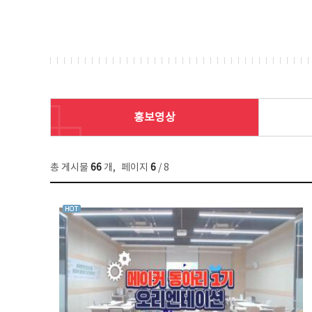
홍보영상
총 게시물
66
개
,
페이지
6
/ 8