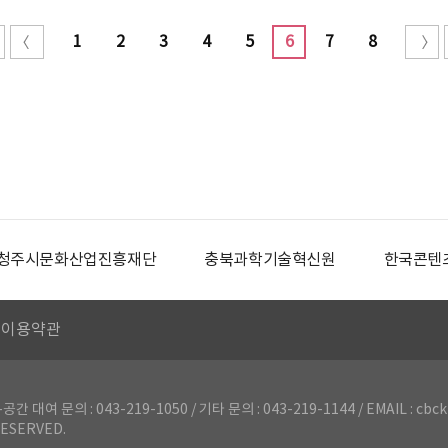
1
2
3
4
5
6
7
8
청주시문화산업진흥재단
충북과학기술혁신원
한국콘텐
이용약관
의 : 043-219-1050 / 기타 문의 : 043-219-1144 / EMAIL : cbck
ESERVED.