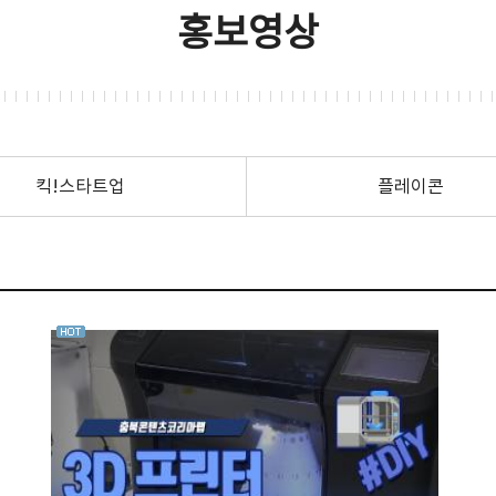
홍보영상
킥!스타트업
플레이콘