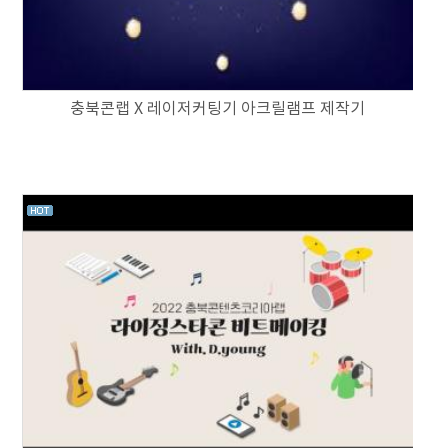
충북콘랩 X 레이저커팅기 아크릴램프 제작기