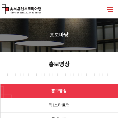
충북콘텐츠코리아랩
홍보마당
홍보영상
홍보영상
킥!스타트업