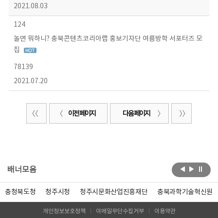
2021.08.03
124
놀면 뭐하니? 충북콘텐츠코리아랩 홍보기자단 여름방학 서포터즈 모
집
78139
2021.07.20
이전 페이지
다음 페이지
배너모음
충청북도청
청주시청
청주시문화산업진흥재단
충북과학기술혁신원
개인정보보호정책
이메일무단수집거부
이용약관