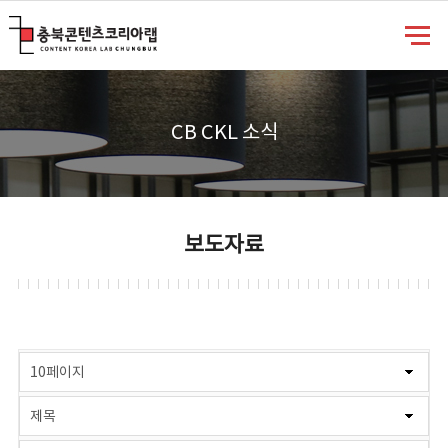
충북콘텐츠코리아랩
CB CKL 소식
보도자료
게시물 검색