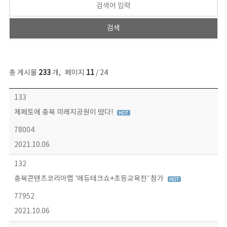
총 게시물
233
개
,
페이지
11
/ 24
보도자료 목록 - 번호, 제목, 작성자, 파일, 조회수, 작성일 정보 제공
133
제페토에 충북 미래지공원이 떴다!
78004
2021.10.06
132
충북콘텐츠코리아랩 '에듀테크쇼+초등교육전' 참가
77952
2021.10.06