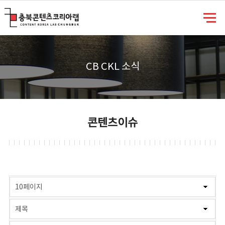
충북콘텐츠코리아랩
CB CKL 소식
콘텐츠이슈
게시물 검색