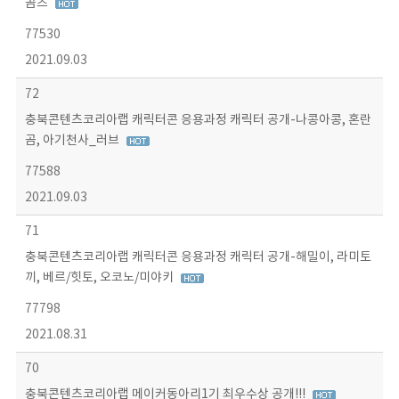
곰즈
77530
2021.09.03
72
충북콘텐츠코리아랩 캐릭터콘 응용과정 캐릭터 공개-나콩아콩, 혼란
곰, 아기천사_러브
77588
2021.09.03
71
충북콘텐츠코리아랩 캐릭터콘 응용과정 캐릭터 공개-해밀이, 라미토
끼, 베르/힛토, 오코노/미야키
77798
2021.08.31
70
충북콘텐츠코리아랩 메이커동아리1기 최우수상 공개!!!