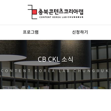
충북콘텐츠코리아랩
프로그램
신청하기
CB CKL 소식
CONTENT KOREA LAB CHUNGBUK