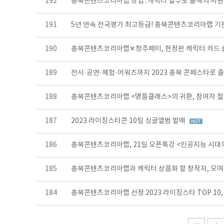
192
충북콘텐츠코리아랩 창업․캐릭터 필두로 올해의 지
191
5년 연속 전국평가 최고등급! 충북콘텐츠코리아랩 기분
190
충북콘텐츠코리아랩✕청주페이, 한정판 캐릭터 카드 
189
전시·공연·체험·어워즈까지 2023 충북 콘페스타로 
188
충북콘텐츠코리아랩 <명품클래스>의 귀환, 참여자 절
187
2023 라이징스타콘 10팀 싱글앨범 발매
186
충북콘텐츠코리아랩, 21일 오픈특강 <인공지능 시대
185
충북콘텐츠코리아랩과 캐릭터 상품화 할 창작자, 모여
184
충북콘텐츠코리아랩 선정 2023 라이징스타 TOP 1