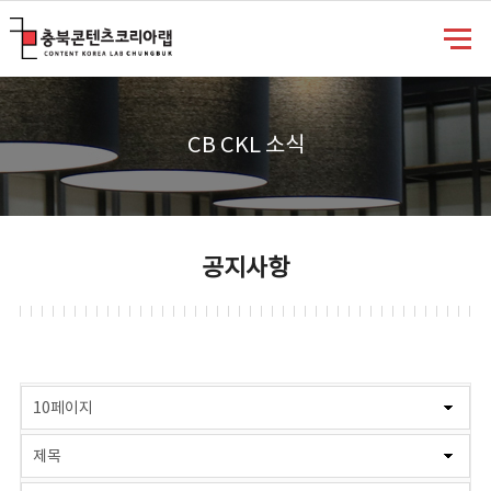
충북콘텐츠코리아랩
CB CKL 소식
공지사항
게시물 검색