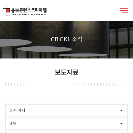
충북콘텐츠코리아랩
CB CKL 소식
보도자료
게시물 검색