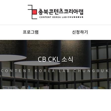
충북콘텐츠코리아랩
프로그램
신청하기
CB CKL 소식
CONTENT KOREA LAB CHUNGBUK