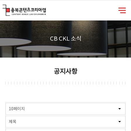
충북콘텐츠코리아랩
CB CKL 소식
공지사항
게시물 검색