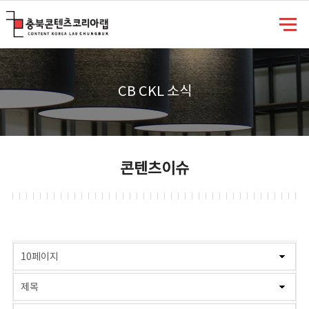
충북콘텐츠코리아랩
CB CKL 소식
콘텐츠이슈
게시물 검색