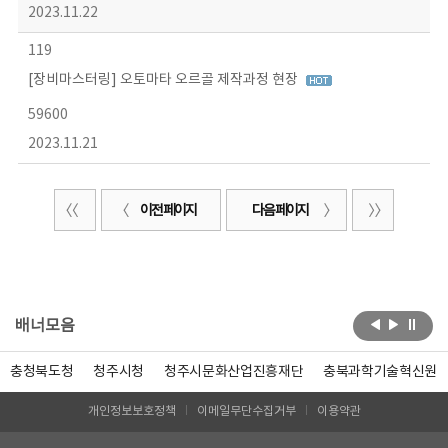
2023.11.22
119
[장비마스터링] 오토마타 오르골 제작과정 현장
59600
2023.11.21
이전 페이지
다음 페이지
배너모음
충청북도청
청주시청
청주시문화산업진흥재단
충북과학기술혁신원
개인정보보호정책
이메일무단수집거부
이용약관