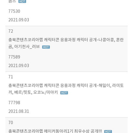
곰즈
77530
2021.09.03
72
충북콘텐츠코리아랩 캐릭터콘 응용과정 캐릭터 공개-나콩아콩, 혼란
곰, 아기천사_러브
77589
2021.09.03
71
충북콘텐츠코리아랩 캐릭터콘 응용과정 캐릭터 공개-해밀이, 라미토
끼, 베르/힛토, 오코노/미야키
77798
2021.08.31
70
충북콘텐츠코리아랩 메이커동아리1기 최우수상 공개!!!