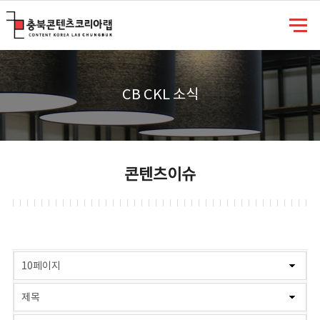
충북콘텐츠코리아랩
CB CKL 소식
콘텐츠이슈
게시물 검색