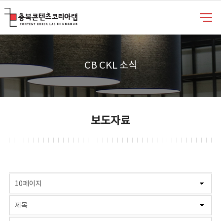
충북콘텐츠코리아랩
CB CKL 소식
보도자료
게시물 검색