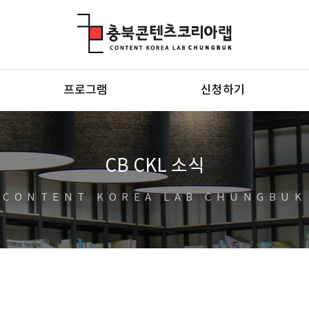
충북콘텐츠코리아랩
프로그램
신청하기
CB CKL 소식
CONTENT KOREA LAB CHUNGBUK