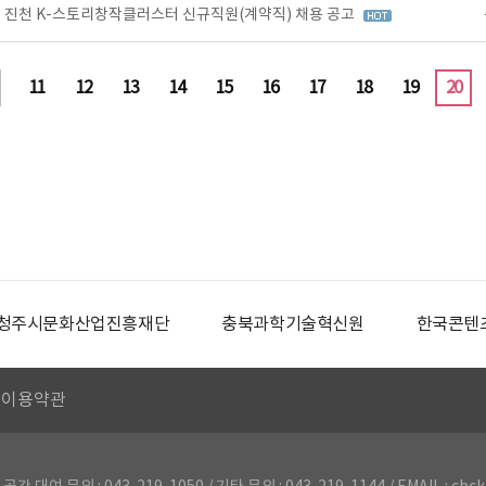
 진천 K-스토리창작클러스터 신규직원(계약직) 채용 공고
11
12
13
14
15
16
17
18
19
20
청주시문화산업진흥재단
충북과학기술혁신원
한국콘텐
이용약관