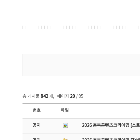
게시물 검색
총 게시물
842
개
,
페이지
20
/ 85
번호
파일
공지사항 목록 - 번호, 제목, 작성자, 파일, 조회수, 작성일 정보 제공
공지
2026 충북콘텐츠코리아랩 [스토