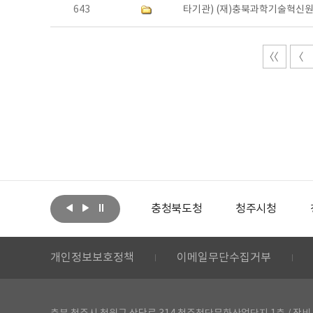
643
타기관) (재)충북과학기술혁신원
아랩
문화체육관광부
충청북도청
청주시청
개인정보보호정책
이메일무단수집거부