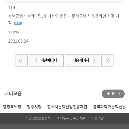
114
충북콘텐츠코리아랩, 위메프와 손잡고 문화콘텐츠의 온라인 시장 개
척
78226
2021.05.24
이전 페이지
다음 페이지
배너모음
충청북도청
청주시청
청주시문화산업진흥재단
충북과학기술혁신원
개인정보보호정책
이메일무단수집거부
이용약관