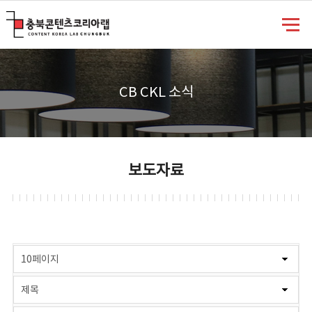
충북콘텐츠코리아랩
CB CKL 소식
보도자료
게시물 검색