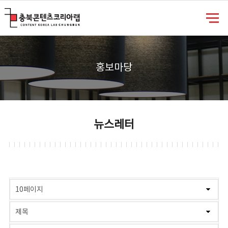
충북콘텐츠코리아랩
홍보마당
뉴스레터
게시물 검색