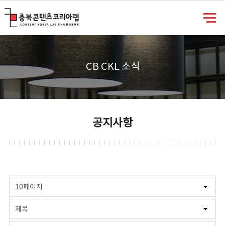
충북콘텐츠코리아랩
CB CKL 소식
공지사항
게시물 검색