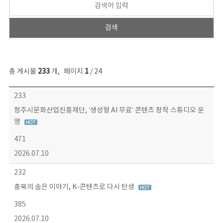
총 게시물
233
개
,
페이지
1
/ 24
보도자료 목록 - 번호, 제목, 작성자, 파일, 조회수, 작성일 정보 제공
233
청주시문화산업진흥재단, ‘생성형 AI 무료’ 콘텐츠 창작 스튜디오 운
영
471
2026.07.10
232
충북의 숨은 이야기, K-콘텐츠로 다시 탄생
385
2026.07.10