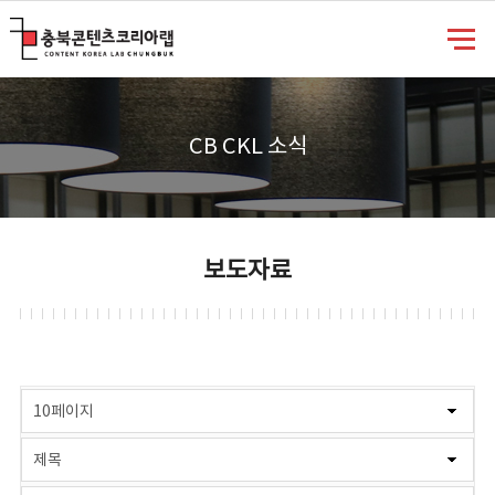
충북콘텐츠코리아랩
CB CKL 소식
보도자료
게시물 검색