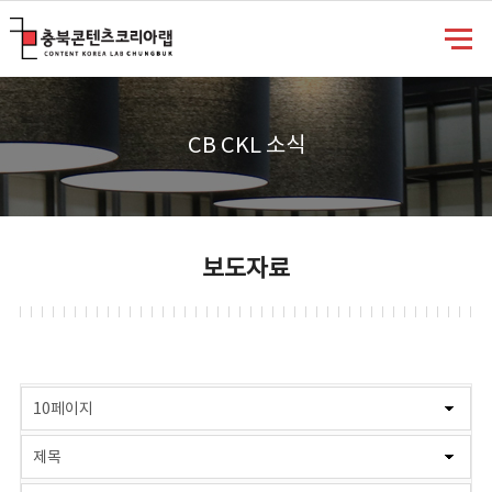
충북콘텐츠코리아랩
CB CKL 소식
보도자료
게시물 검색